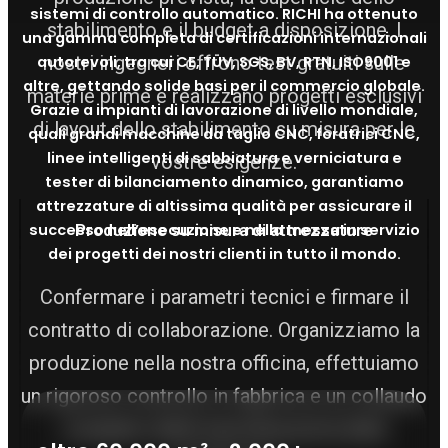
sistemi di controllo automatico. RICHI ha ottenuto
stabilimento e il budget a disposizione. I
una gamma completa di certificazioni internazionali
nostri ingegneri offrono test gratuiti sulle
autorevoli, tra cui CE, TÜV, SGS, BV, RTN, ISO9001 e
altre, gettando solide basi per il commercio globale.
materie prime e realizzano progetti esclusivi
Grazie a impianti di lavorazione di livello mondiale,
di layout dello stabilimento su misura per le
quali grandi macchine da taglio CNC, foratrici CNC,
linee intelligenti di sabbiatura e verniciatura e
vostre esigenze.
tester di bilanciamento dinamico, garantiamo
attrezzature di altissima qualità per assicurare il
Produzione su misura di attrezzature
successo nell’esecuzione e nella messa in servizio
dei progetti dei nostri clienti in tutto il mondo.
Confermare i parametri tecnici e firmare il
contratto di collaborazione. Organizziamo la
produzione nella nostra officina, effettuiamo
un rigoroso controllo in fabbrica e un collaudo
completo della macchina prima della