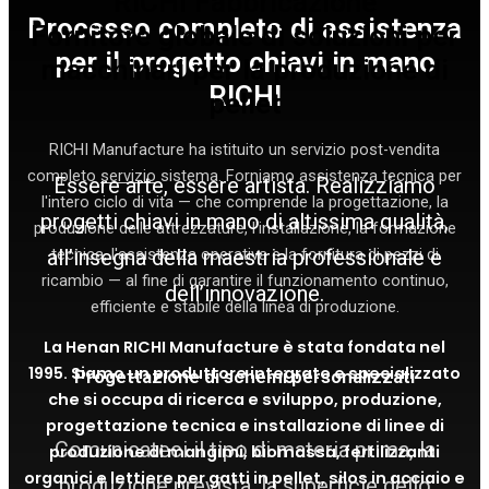
RICHI Fabbricazione
Processo completo di assistenza
Fornitore globale di soluzioni per
per il progetto chiavi in mano
macchinari per la produzione di
RICHI
pellet
RICHI Manufacture ha istituito un servizio post-vendita
completo
servizio
sistema. Forniamo assistenza tecnica per
Essere arte, essere artista. Realizziamo
l'intero ciclo di vita — che comprende la progettazione, la
progetti chiavi in mano di altissima qualità,
produzione delle attrezzature, l'installazione, la formazione
all’insegna della maestria professionale e
tecnica, l'assistenza operativa e la fornitura di pezzi di
ricambio — al fine di garantire il funzionamento continuo,
dell’innovazione.
efficiente e stabile della linea di produzione.
La Henan RICHI Manufacture è stata fondata nel
1995. Siamo un produttore integrato e specializzato
Progettazione di schemi personalizzati
che si occupa di ricerca e sviluppo, produzione,
progettazione tecnica e installazione di linee di
Comunicateci il tipo di materia prima, la
produzione di mangimi, biomassa, fertilizzanti
organici e lettiere per gatti in pellet, silos in acciaio e
produzione prevista, la superficie dello