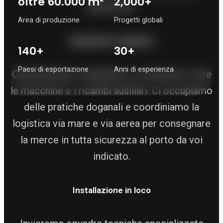
oltre 60.000 m²
2,000+
spedizione.
Area di produzione
Progetti globali
Spedizioni e logistica
140+
30+
Paesi di esportazione
Anni di esperienza
Classifichiamo, imballiamo e carichiamo tutte
le macchine e i ricambi ausiliari. Ci occupiamo
delle pratiche doganali e coordiniamo la
logistica via mare e via aerea per consegnare
la merce in tutta sicurezza al porto da voi
indicato.
Installazione in loco