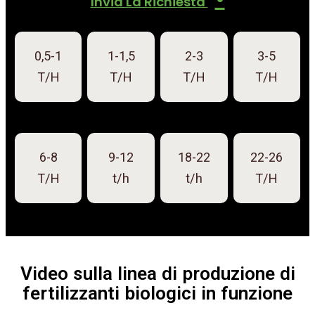
Invia La Richiesta
0,5-1
1-1,5
2-3
3-5
T/H
T/H
T/H
T/H
6-8
9-12
18-22
22-26
T/H
t/h
t/h
T/H
Video sulla linea di produzione di
fertilizzanti biologici in funzione