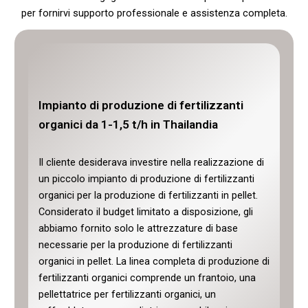
per fornirvi supporto professionale e assistenza completa.
Impianto di produzione di fertilizzante
organico a base di letame bovino da 5-6
Impianto di produzione di fertilizzanti
t/h in Russia
Linea di produzione di fertilizzante bio-
organici da 1-1,5 t/h in Thailandia
organico da 2-3 t/h in Francia
Un cliente russo gestisce un grande allevamento
Il cliente desiderava investire nella realizzazione di
bovino con 2.000 capi, che produce
Un produttore francese di fertilizzanti, che in
un piccolo impianto di produzione di fertilizzanti
quotidianamente una notevole quantità di letame
origine si concentrava sui fertilizzanti tradizionali in
organici per la produzione di fertilizzanti in pellet.
che deve essere trattata. Per affrontare i problemi
polvere, sta affrontando una crescente domanda
Considerato il budget limitato a disposizione, gli
ambientali causati dall’accumulo di letame, il
sul mercato locale di fertilizzanti organici in granuli
abbiamo fornito solo le attrezzature di base
cliente ci ha incaricati di realizzare un impianto per
ecocompatibili. Il cliente intende ristrutturare il
necessarie per la produzione di fertilizzanti
la produzione di fertilizzante organico.
proprio stabilimento e realizzare una nuova linea di
organici in pellet. La linea completa di produzione di
produzione di fertilizzanti organici granulari con
fertilizzanti organici comprende un frantoio, una
una produzione oraria di 2-3 tonnellate. I requisiti
Questa linea di produzione ha una capacità di 5-6
pellettatrice per fertilizzanti organici, un
includono un funzionamento stabile delle
tonnellate all'ora ed è dotata di un frantoio, un