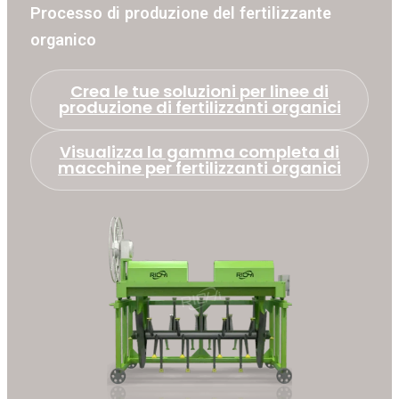
Processo di produzione del fertilizzante
organico
Crea le tue soluzioni per linee di
produzione di fertilizzanti organici
Visualizza la gamma completa di
macchine per fertilizzanti organici