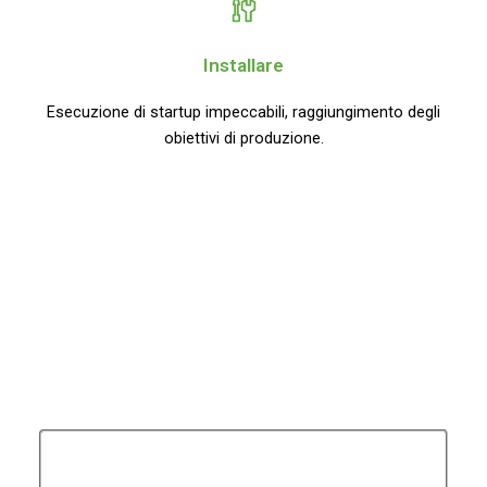
Installare
Esecuzione di startup impeccabili, raggiungimento degli
obiettivi di produzione.
LASCIATE IL VOSTRO BISOGNO
Scrivete qui il vostro messaggio! Vi invieremo
informazioni tecniche dettagliate e un preventivo il prima
possibile!