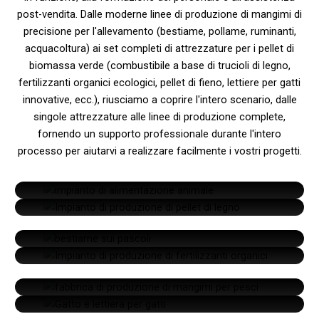
post-vendita. Dalle moderne linee di produzione di mangimi di
precisione per l'allevamento (bestiame, pollame, ruminanti,
acquacoltura) ai set completi di attrezzature per i pellet di
biomassa verde (combustibile a base di trucioli di legno,
fertilizzanti organici ecologici, pellet di fieno, lettiere per gatti
innovative, ecc.), riusciamo a coprire l'intero scenario, dalle
singole attrezzature alle linee di produzione complete,
fornendo un supporto professionale durante l'intero
processo per aiutarvi a realizzare facilmente i vostri progetti.
linea di produzione di mangimi per pollame
Linea di produzione di pellet di legno
Offriamo soluzioni nutrizionali complete per il pollame
Linea di produzione di mangimi per il
(polli, anatre, oche). La nostra efficiente linea di
Converte rifiuti di legno, paglia e altri sottoprodotti
Linea di produzione di fertilizzanti organici
bestiame
produzione di mangimi produce pellet bilanciati e facili
agroforestali in pellet ad alta densità. Energia pulita e
da consumare, che favoriscono la crescita e la
rinnovabile per caldaie industriali e sistemi di
Linea di produzione di mangimi per acquatici