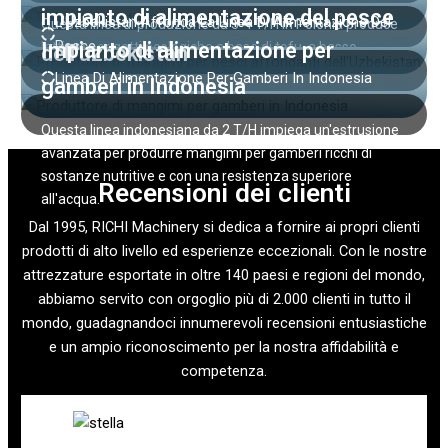
Questa linea di produzione di mangimi per suini boliviana
impianto di alimentazione del pesce
L'Uzbekistan Affonda La Linea Di Alimentazione Del
Questa linea di produzione da 3-4 T/H in Polonia produce
da 3-5 T/H fornisce pellet ottimizzati dal punto di vista
Pesce
Impianto di alimentazione per
lettiere per gatti ecologiche a base di tofu, a basso
dell'uzbekistan
nutrizionale per le moderne attività suinicole.
contenuto di polvere e con proprietà di agglomerazione
Linea Di Alimentazione Per Gamberi In Indonesia
gamberi in Indonesia
rapida.
Questa linea di produzione di mangimi per pesci da 5 T/H
produce pellet affondanti ad alta densità per una stabilità
Questa linea indonesiana da 2 T/H impiega un'estrusione
ottimale dell'acqua e la ritenzione dei nutrienti.
avanzata per produrre mangimi per gamberi ricchi di
sostanze nutritive e con una resistenza superiore
Recensioni dei clienti
all'acqua.
Dal 1995, RICHI Machinery si dedica a fornire ai propri clienti
prodotti di alto livello ed esperienze eccezionali. Con le nostre
attrezzature esportate in oltre 140 paesi e regioni del mondo,
abbiamo servito con orgoglio più di 2.000 clienti in tutto il
mondo, guadagnandoci innumerevoli recensioni entusiastiche
e un ampio riconoscimento per la nostra affidabilità e
competenza.