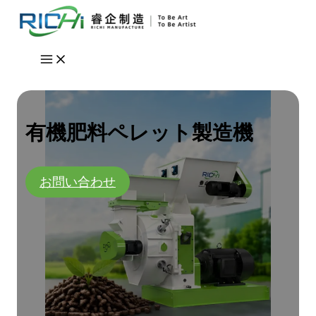
内
容
を
ス
キ
ッ
プ
有機肥料ペレット製造機
お問い合わせ