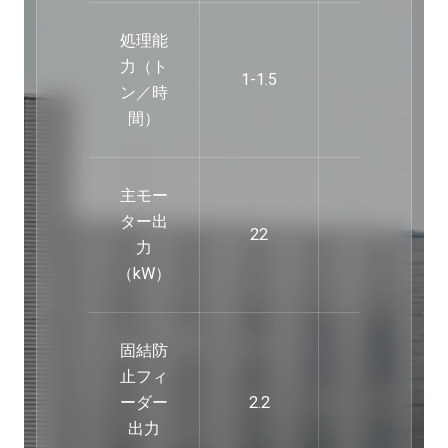
処理能
力（ト
1-1.5
2-3
ン／時
間）
主モー
ター出
22
22
力
（kW）
固結防
止フィ
ーダー
2.2
2.2
出力