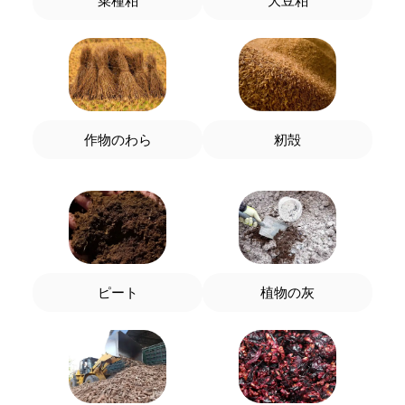
菜種粕
大豆粕
作物のわら
籾殻
ピート
植物の灰