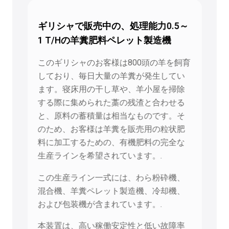
ギリシャで販売中の、処理能力0.5～
1 T/Hの羊糞肥料ペレット製造機
このギリシャのお客様は800頭の羊を飼育
しており、毎日大量の羊糞が発生してい
ます。寝床用の干し草や、羊小屋を掃除
する際に集められた藁の残渣と合わせる
と、原料の蓄積量は相当なものです。そ
のため、お客様は羊糞を販売用の粒状肥
料に加工するための、有機肥料の完全な
生産ラインを希望されています。.
この生産ライン一式には、わら粉砕機、
混合機、羊糞ペレット製造機、冷却機、
および包装機が含まれています。.
本装置は、高い稼働安定性と低い故障率