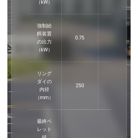
（kW）
強制給
餌装置
0.75
0.75
の出力
（kW）
リング
ダイの
250
320
内径
（mm）
最終ペ
レット
径