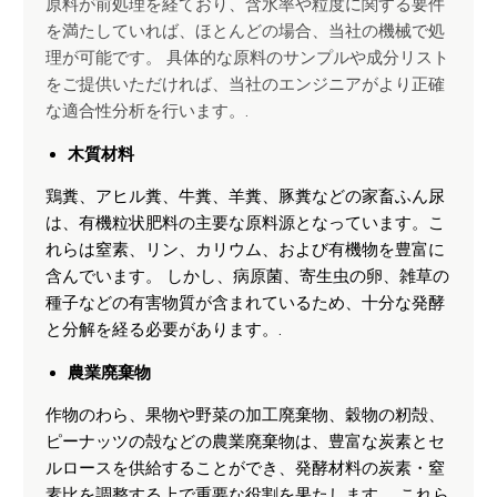
原料が前処理を経ており、含水率や粒度に関する要件
を満たしていれば、ほとんどの場合、当社の機械で処
理が可能です。 具体的な原料のサンプルや成分リスト
をご提供いただければ、当社のエンジニアがより正確
な適合性分析を行います。.
木質材料
鶏糞、アヒル糞、牛糞、羊糞、豚糞などの家畜ふん尿
は、有機粒状肥料の主要な原料源となっています。こ
れらは窒素、リン、カリウム、および有機物を豊富に
含んでいます。 しかし、病原菌、寄生虫の卵、雑草の
種子などの有害物質が含まれているため、十分な発酵
と分解を経る必要があります。.
農業廃棄物
作物のわら、果物や野菜の加工廃棄物、穀物の籾殻、
ピーナッツの殻などの農業廃棄物は、豊富な炭素とセ
ルロースを供給することができ、発酵材料の炭素・窒
素比を調整する上で重要な役割を果たします。 これら